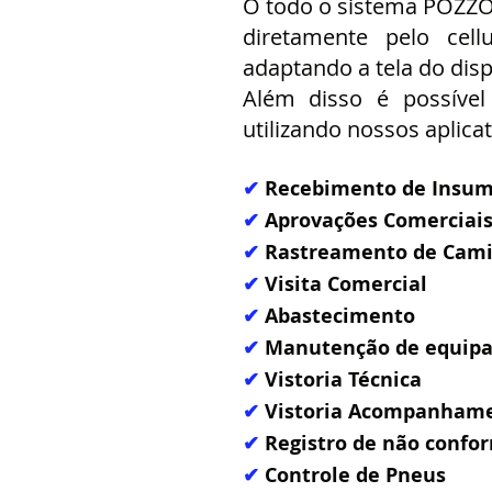
O todo o sistema POZZO 
diretamente pelo cell
adaptando a tela do disp
Além disso é possível
utilizando nossos aplicat
✔
Recebimento de Insu
✔
Aprovações Comerciais
✔
Rastreamento de Cam
✔
Visita Comercial
✔
Abastecimento
✔
Manutenção de equip
✔
Vistoria Técnica
✔
Vistoria Acompanhame
✔
Registro de não confo
✔
Controle de Pneus