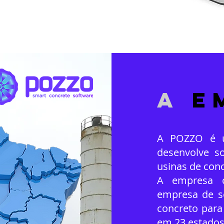
a
e
A POZZO é u
desenvolve s
usinas de conc
A empresa c
empresa de so
concreto para
em 23 estados