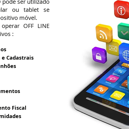
pode ser utilizado
ular ou tablet se
ositivo móvel.
 operar OFF LINE
ivos :
mos
 e Cadastrais
inhões
amentos
nto Fiscal
rmidades