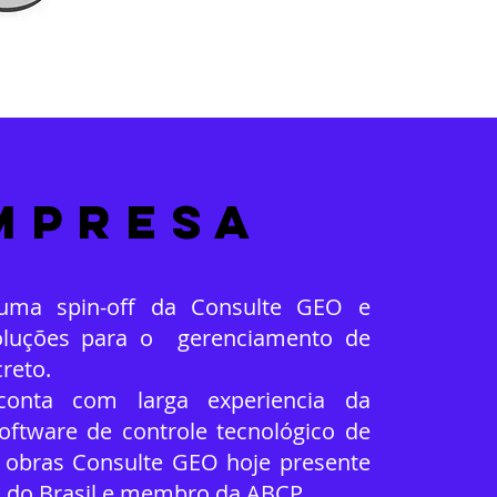
mpresa
ma spin-off da Consulte GEO e
oluções para o gerenciamento de
reto.
onta com larga experiencia da
ftware de controle tecnológico de
 obras Consulte GEO hoje presente
 do Brasil e membro da ABCP